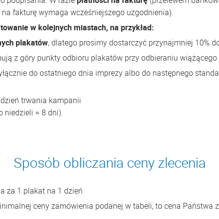
o podpisania. W razie
płatności na fakturę
(przelewem bankowy
 na fakturę wymaga wcześniejszego uzgodnienia).
owanie w kolejnych miastach, na przykład:
.
nych plakatów
, dlatego prosimy dostarczyć przynajmniej 10% 
ują z góry punkty odbioru plakatów przy odbieraniu wiążącego
łącznie do ostatniego dnia imprezy albo do następnego standa
dzień trwania kampanii
 niedzieli = 8 dni).
Sposób obliczania ceny zlecenia
na za 1 plakat na 1 dzień
minimalnej ceny zamówienia podanej w tabeli, to cena Państwa