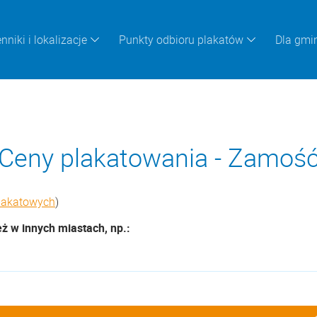
nniki i lokalizacje
Punkty odbioru plakatów
Dla gmi
Ceny plakatowania - Zamoś
plakatowych
)
 w innych miastach, np.: