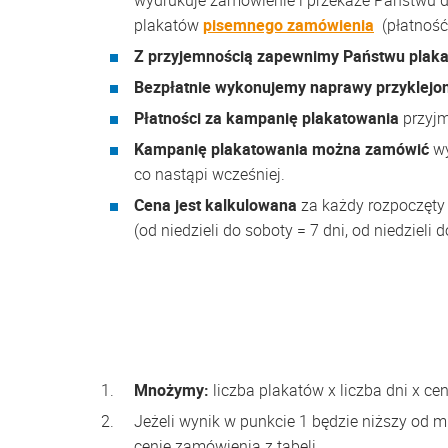
wydrukuje zamówienie i przekaże Państwu d
plakatów
pisemnego zamówienia
(płatność
Z przyjemnością zapewnimy Państwu plakat
Bezpłatnie wykonujemy naprawy przyklejo
Płatności za kampanię plakatowania
przyjm
Kampanię plakatowania można zamówić
wy
co nastąpi wcześniej.
Cena jest kalkulowana
za każdy rozpoczęty 
(od niedzieli do soboty = 7 dni, od niedzieli do
Mnożymy:
liczba plakatów x liczba dni x ce
Jeżeli wynik w punkcie 1 będzie niższy od 
cenie zamówienia z tabeli