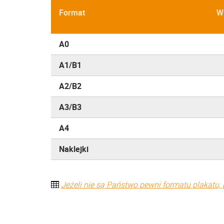
Format
W
A0
A1/B1
A2/B2
A3/B3
A4
Naklejki
Jeżeli nie są Państwo pewni formatu plakatu, 