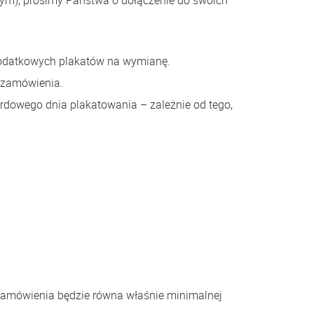
m), prosimy Państwa o dołączenie do swoich
dodatkowych plakatów na wymianę.
 zamówienia.
rdowego dnia plakatowania – zależnie od tego,
 zamówienia będzie równa właśnie minimalnej