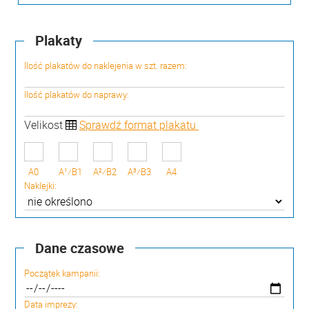
Plakaty
Ilość plakatów do naklejenia w szt. razem:
Ilość plakatów do naprawy:
Velikost
Sprawdź format plakatu
A0
A1⁄B1
A2⁄B2
A3⁄B3
A4
Naklejki:
Dane czasowe
Początek kampanii:
Data imprezy: