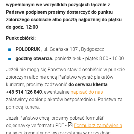
wypełnionym we wszystkich pozycjach łącznie z
Państwa podpisem prosimy dostarczyć do punktu
zbiorczego osobiście albo pocztą najpóźniej do piątku
do godz. 12:00
Punkt zbiórki:
POLODRUK
, ul. Gdańska 107 , Bydgoszcz
godziny otwarcia:
poniedziałek - piątek 8:00 - 16:00
Jeżeli nie mogą się Państwo stawić osobiście w punkcie
zbiorczym albo nie chcą Państwo wysłać plakatów
kurierem, prosimy zadzwonić
do serwisu klienta
+48 514 126 840
, ewentualnie
napisać do nas
–
załatwimy odbiór plakatów bezpośrednio u Państwa za
pomocą kuriera.
Jeżeli Państwo chcą, prosimy pobrać formulář
objednávky ve formátu PDF -
Formularz zamówienia
na swój komputer do wykorzystania w przyszłości –