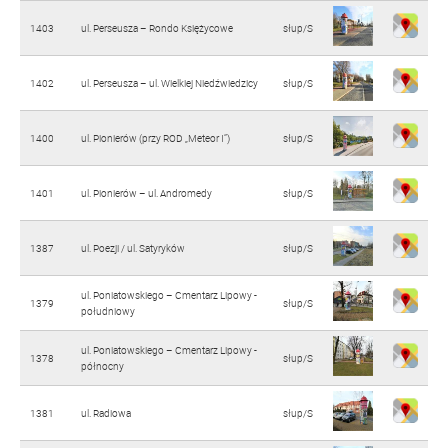
1403
ul. Perseusza – Rondo Księżycowe
słup/S
1402
ul. Perseusza – ul. Wielkiej Niedźwiedzicy
słup/S
1400
ul. Pionierów (przy ROD „Meteor I”)
słup/S
1401
ul. Pionierów – ul. Andromedy
słup/S
1387
ul. Poezji / ul. Satyryków
słup/S
ul. Poniatowskiego – Cmentarz Lipowy -
1379
słup/S
południowy
ul. Poniatowskiego – Cmentarz Lipowy -
1378
słup/S
północny
1381
ul. Radiowa
słup/S