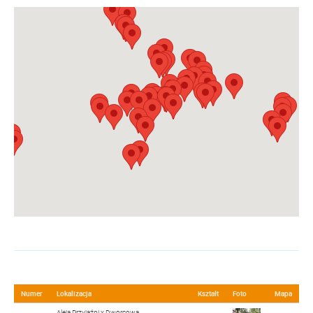
Numer
Lokalizacja
Kształt
Foto
Mapa
Aleja Przyjaźni x Dworcowa