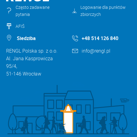
Często zadawane
Logowanie dla punktów
pytania
zbiorczych
AFIŠ
Siedziba
+48 514 126 840
RENGL Polska sp. z o.o.
info@rengl.pl
Al. Jana Kasprowicza
95/4,
51-146 Wrocław