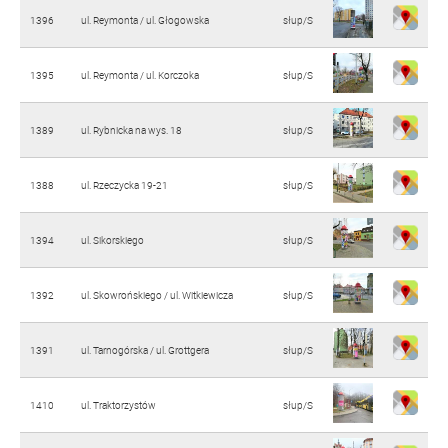
1396
ul. Reymonta / ul. Głogowska
słup/S
1395
ul. Reymonta / ul. Korczoka
słup/S
1389
ul. Rybnicka na wys. 18
słup/S
1388
ul. Rzeczycka 19-21
słup/S
1394
ul. Sikorskiego
słup/S
1392
ul. Skowrońskiego / ul. Witkiewicza
słup/S
1391
ul. Tarnogórska / ul. Grottgera
słup/S
1410
ul. Traktorzystów
słup/S