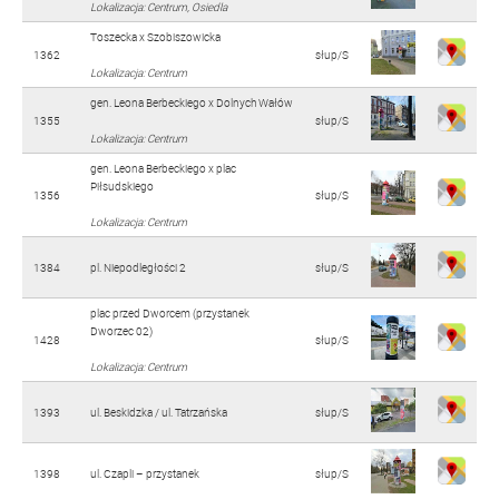
Lokalizacja: Centrum, Osiedla
Toszecka x Szobiszowicka
1362
słup/S
Lokalizacja: Centrum
gen. Leona Berbeckiego x Dolnych Wałów
1355
słup/S
Lokalizacja: Centrum
gen. Leona Berbeckiego x plac
Piłsudskiego
1356
słup/S
Lokalizacja: Centrum
1384
pl. Niepodległości 2
słup/S
plac przed Dworcem (przystanek
Dworzec 02)
1428
słup/S
Lokalizacja: Centrum
1393
ul. Beskidzka / ul. Tatrzańska
słup/S
1398
ul. Czapli – przystanek
słup/S