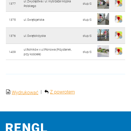
ul. Zwycięstwa / ul. Wybrzeże Wojska
1377
słup/S
Polskiego
1375
ul. Świętojańska
słup/S
1376
ul. Świętokrzyska
słup/S
ul.Rolników x ul.Plonowa (Przystanek,
1409
słup/S
przy kościele)
|
Z powrotem
Wydrukować