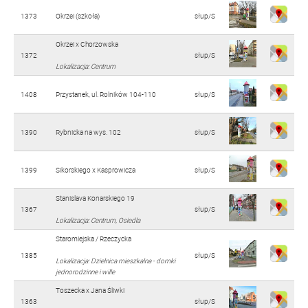
1373
Okrzei (szkoła)
słup/S
Okrzei x Chorzowska
1372
słup/S
Lokalizacja: Centrum
1408
Przystanek, ul. Rolników 104-110
słup/S
1390
Rybnicka na wys. 102
słup/S
1399
Sikorskiego x Kasprowicza
słup/S
Stanislava Konarskiego 19
1367
słup/S
Lokalizacja: Centrum, Osiedla
Staromiejska / Rzeczycka
1385
słup/S
Lokalizacja: Dzielnica mieszkalna - domki
jednorodzinne i wille
Toszecka x Jana Śliwki
1363
słup/S