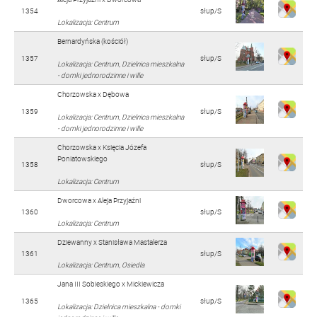
1354
słup/S
Lokalizacja: Centrum
Bernardyńska (kościół)
1357
słup/S
Lokalizacja: Centrum, Dzielnica mieszkalna
- domki jednorodzinne i wille
Chorzowska x Dębowa
1359
słup/S
Lokalizacja: Centrum, Dzielnica mieszkalna
- domki jednorodzinne i wille
Chorzowska x Księcia Józefa
Poniatowskiego
1358
słup/S
Lokalizacja: Centrum
Dworcowa x Aleja Przyjaźni
1360
słup/S
Lokalizacja: Centrum
Dziewanny x Stanisława Mastalerza
1361
słup/S
Lokalizacja: Centrum, Osiedla
Jana III Sobieskiego x Mickiewicza
1365
słup/S
Lokalizacja: Dzielnica mieszkalna - domki