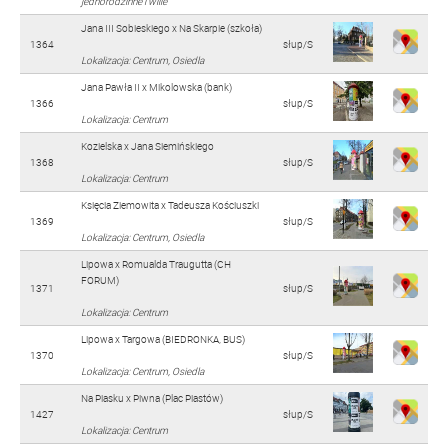
jednorodzinne i wille
Jana III Sobieskiego x Na Skarpie (szkoła)
1364
słup/S
Lokalizacja: Centrum, Osiedla
Jana Pawła II x Mikolowska (bank)
1366
słup/S
Lokalizacja: Centrum
Kozielska x Jana Siemińskiego
1368
słup/S
Lokalizacja: Centrum
Księcia Ziemowita x Tadeusza Kościuszki
1369
słup/S
Lokalizacja: Centrum, Osiedla
Lipowa x Romualda Traugutta (CH
FORUM)
1371
słup/S
Lokalizacja: Centrum
Lipowa x Targowa (BIEDRONKA, BUS)
1370
słup/S
Lokalizacja: Centrum, Osiedla
Na Piasku x Piwna (Plac Piastów)
1427
słup/S
Lokalizacja: Centrum