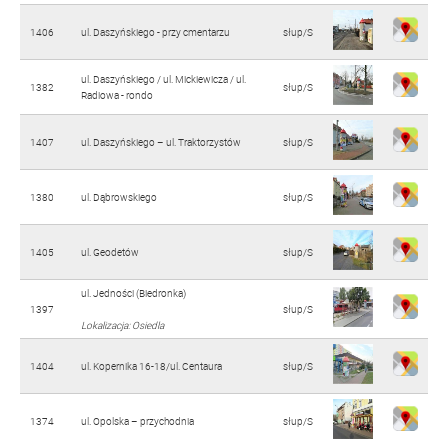
1406
ul. Daszyńskiego - przy cmentarzu
słup/S
ul. Daszyńskiego / ul. Mickiewicza / ul.
1382
słup/S
Radiowa - rondo
1407
ul. Daszyńskiego – ul. Traktorzystów
słup/S
1380
ul. Dąbrowskiego
słup/S
1405
ul. Geodetów
słup/S
ul. Jedności (Biedronka)
1397
słup/S
Lokalizacja: Osiedla
1404
ul. Kopernika 16-18/ul. Centaura
słup/S
1374
ul. Opolska – przychodnia
słup/S