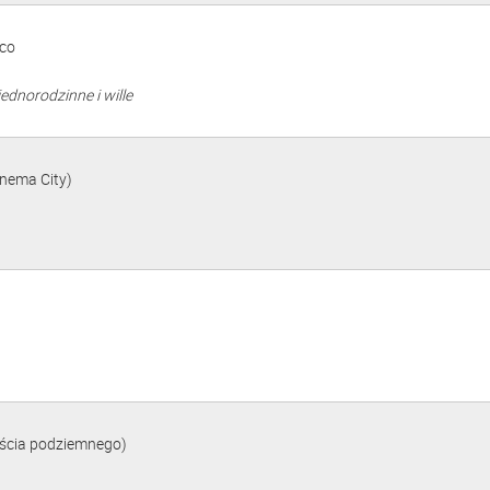
sco
jednorodzinne i wille
nema City)
jścia podziemnego)