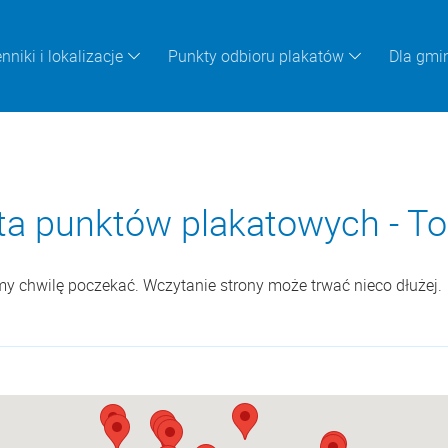
nniki i lokalizacje
Punkty odbioru plakatów
Dla gmi
ta punktów plakatowych - T
imy chwilę poczekać. Wczytanie strony może trwać nieco dłużej.