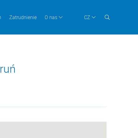
n
Zatrudnienie
O nas
CZ
oruń