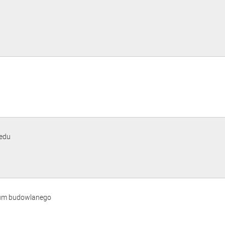
medu
trum budowlanego